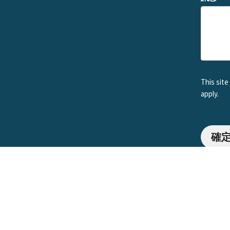
This sit
apply.