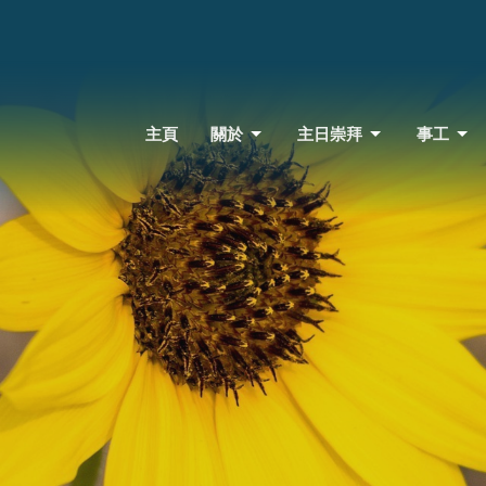
主頁
關於
主日崇拜
事工