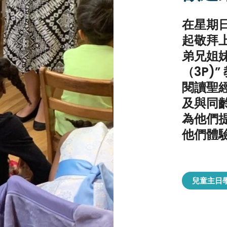
在星期
起敬拜
弟兄姐妹
（3P)
閱讀聖
及與同
為他們
他們體
兒童主日