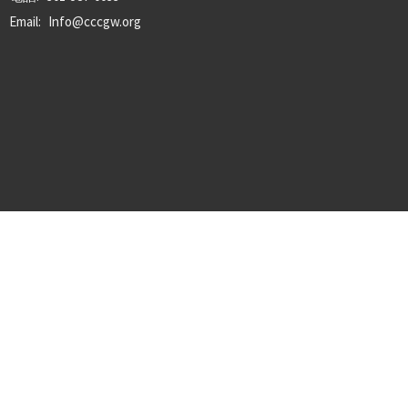
Email
:
Info@cccgw.org
© 2026 基督教華府中國教會. All Rights Reserved. |
Login
powered by
Website
Developed
by