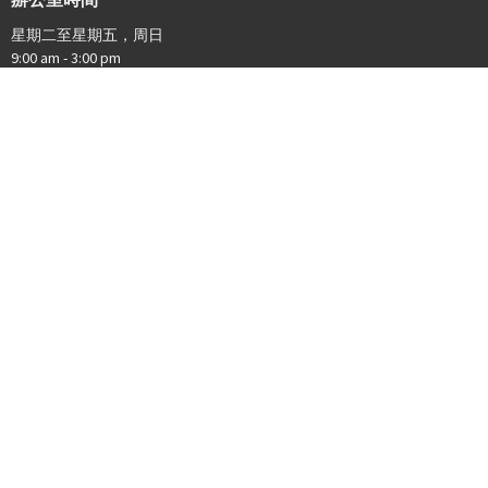
星期二至星期五，周日
9:00 am - 3:00 pm
聯絡
電話:
301-587-0033
Email
:
Info@cccgw.org
© 2026 基督教華府中國教會. All Rights Reserved. |
Login